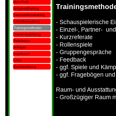
Trainingsmethod
-
Schauspielerische E
-
Einzel-
, Partner-
und
-
Kurzreferate
-
Rollenspiele
-
Gruppengespräche
-
Feedback
-
ggf. Spiele und Käm
-
ggf. Fragebögen und
Raum-
und Ausstattun
-
Großzügiger Raum mit 