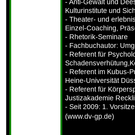
-
Anti-
Gewalt und Deesk
Kulturinstitute und Si
-
Theater-
und erlebni
Einzel-
Coaching, Präs
-
Rhetorik-
Seminare
-
Fachbuchautor: Umg
-
Referent für Psychol
Schadensverhütung,K
-
Referent im Kubus-
P
Heine-
Universität Düs
-
Referent für Körpersp
Justizakademie Reckl
-
Seit 2009: 1. Vorsitz
(www.dv-
gp.de)