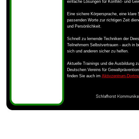
einfache Lösungen für Konflikt-
und Gewa
Eine sichere Körpersprache, eine klare
passenden Worte zur richtigen Zeit die
und Persönlichkeit.
Schnell zu lernende Techniken der Dee
Teilnehmern Selbstvertrauen -
auch in b
sich und anderen sicher zu helfen.
Aktuelle Trainings und die Ausbildung 
Deutschen Vereins für Gewaltpräventio
finden Sie auch im
Aktivzentrum-
Dortm